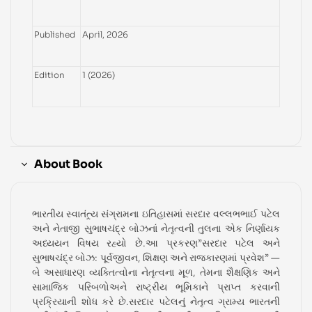
Published
April, 2026
Edition
1 (2026)
About Book
ભારતીય સ્વાતંત્ર્ય સંગ્રામના ઇતિહાસમાં સરદાર વલ્લભભાઈ પટેલ
અને નેતાજી સુભાષચંદ્ર બોઝનાં નેતૃત્વની તુલના એક નિર્ણાયક
અધ્યયન વિષય રહ્યો છે.આ પ્રકરણ”સરદાર પટેલ અને
સુભાષચંદ્ર બોઝ: પૂર્વજીવન, શિક્ષણ અને રાજકારણમાં પ્રવેશ” —
બે અસાધારણ વ્યક્તિત્વોના નેતૃત્વના મૂળ, તેમના શૈક્ષણિક અને
સામાજિક પરિબળોઅને રાષ્ટ્રીય ભૂમિકાને પ્રાપ્ત કરવાની
પ્રક્રિયાની શોધ કરે છે.સરદાર પટેલનું નેતૃત્વ ગ્રામ્ય ભારતની