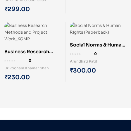
of 5
₹
299.00
Social Norms & Human
Business Research
Rights (Paperback)
0
Methods and Project
0
Arundhati Patil
Work (Paperback)
Dr Poonam Khamar Shah
₹
300.00
₹
230.00