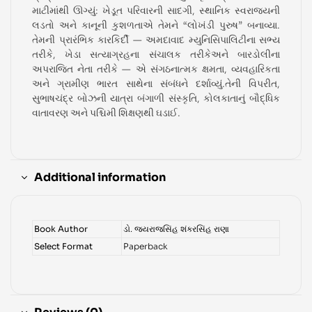
માટીમાંથી ઊગ્યું: ખેડૂત પરિવારની સાદગી, સ્થાનિક સ્વરાજ્યની
લડતો અને કાનૂની કુશળતાએ તેમને “લોખંડી પુરુષ” બનાવ્યા.
તેમની પ્રારંભિક કારકિર્દી — અમદાવાદ મ્યુનિસિપાલિટીના સભ્ય
તરીકે, ખેડા સત્યાગ્રહના સંચાલક તરીકેઅને બારડોલીના
અપરાજિત નેતા તરીકે — એ સંગઠનાત્મક ક્ષમતા, વ્યવહારિકતા
અને ગ્રામીણ ભારત સાથેના સંબંધને દર્શાવ્યું.તેની વિપરીત,
સુભાષચંદ્ર બોઝની યાત્રા બંગાળી સંસ્કૃતિ, કોલકાતાનું બૌદ્ધિક
વાતાવરણ અને પશ્ચિમી શિક્ષણથી ઘડાઈ.
Additional information
Book Author
ડો. જયરાજસિંહ શંકરસિંહ રાણા
Select Format
Paperback