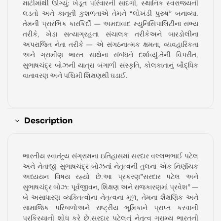
માટીમાંથી ઊગ્યું: ખેડૂત પરિવારની સાદગી, સ્થાનિક સ્વરાજ્યની
લડતો અને કાનૂની કુશળતાએ તેમને “લોખંડી પુરુષ” બનાવ્યા.
તેમની પ્રારંભિક કારકિર્દી — અમદાવાદ મ્યુનિસિપાલિટીના સભ્ય
તરીકે, ખેડા સત્યાગ્રહના સંચાલક તરીકેઅને બારડોલીના
અપરાજિત નેતા તરીકે — એ સંગઠનાત્મક ક્ષમતા, વ્યવહારિકતા
અને ગ્રામીણ ભારત સાથેના સંબંધને દર્શાવ્યું.તેની વિપરીત,
સુભાષચંદ્ર બોઝની યાત્રા બંગાળી સંસ્કૃતિ, કોલકાતાનું બૌદ્ધિક
વાતાવરણ અને પશ્ચિમી શિક્ષણથી ઘડાઈ.
Description
ભારતીય સ્વાતંત્ર્ય સંગ્રામના ઇતિહાસમાં સરદાર વલ્લભભાઈ પટેલ
અને નેતાજી સુભાષચંદ્ર બોઝનાં નેતૃત્વની તુલના એક નિર્ણાયક
અધ્યયન વિષય રહ્યો છે.આ પ્રકરણ”સરદાર પટેલ અને
સુભાષચંદ્ર બોઝ: પૂર્વજીવન, શિક્ષણ અને રાજકારણમાં પ્રવેશ” —
બે અસાધારણ વ્યક્તિત્વોના નેતૃત્વના મૂળ, તેમના શૈક્ષણિક અને
સામાજિક પરિબળોઅને રાષ્ટ્રીય ભૂમિકાને પ્રાપ્ત કરવાની
પ્રક્રિયાની શોધ કરે છે.સરદાર પટેલનું નેતૃત્વ ગ્રામ્ય ભારતની