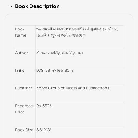
Book Description
Book
“સ્વરાજની બે ધારા: વલ્લભભાઈ અને સુભાષચંદ્ર બોઝનું
Name
પ્રારંભિક જીવન અને રાજકારણ”
Author
ડૉ. જયરાજસિંહ શંકરસિંહ રાણા
ISBN
978-93-47166-30-3
Publisher
Koryfi Group of Media and Publications
Paperback
Rs. 350/-
Price
Book Size
5.5″ X 8″