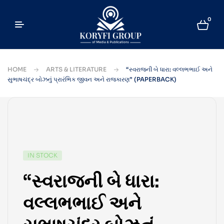
0
HOME
ARTS & LITERATURE
“સ્વરાજની બે ધારા: વલ્લભભાઈ અને
સુભાષચંદ્ર બોઝનું પ્રારંભિક જીવન અને રાજકારણ” (PAPERBACK)
IN STOCK
“સ્વરાજની બે ધારા:
વલ્લભભાઈ અને