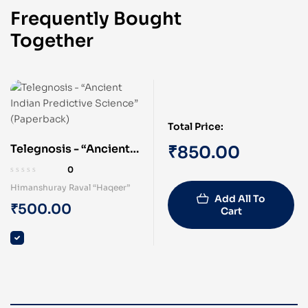
Frequently Bought
Together
Total Price:
Telegnosis - “Ancient
₹
850.00
Indian Predictive
0
Science” (Paperback)
Himanshuray Raval “Haqeer”
Add All To
₹
500.00
Cart