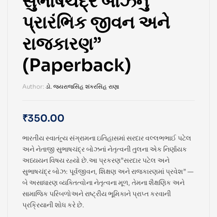
સુભાષચંદ્ર બોઝનું
પ્રારંભિક જીવન અને
રાજકારણ”
(Paperback)
Author:
ડો. જયરાજસિંહ શંકરસિંહ રાણા
₹
350.00
ભારતીય સ્વાતંત્ર્ય સંગ્રામના ઇતિહાસમાં સરદાર વલ્લભભાઈ પટેલ
અને નેતાજી સુભાષચંદ્ર બોઝનાં નેતૃત્વની તુલના એક નિર્ણાયક
અધ્યયન વિષય રહ્યો છે.આ પ્રકરણ”સરદાર પટેલ અને
સુભાષચંદ્ર બોઝ: પૂર્વજીવન, શિક્ષણ અને રાજકારણમાં પ્રવેશ” —
બે અસાધારણ વ્યક્તિત્વોના નેતૃત્વના મૂળ, તેમના શૈક્ષણિક અને
સામાજિક પરિબળોઅને રાષ્ટ્રીય ભૂમિકાને પ્રાપ્ત કરવાની
પ્રક્રિયાની શોધ કરે છે.