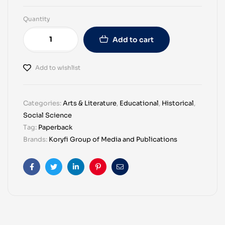
Quantity
Add to cart
Add to wishlist
Categories:
Arts & Literature
,
Educational
,
Historical
,
Social Science
Tag:
Paperback
Brands:
Koryfi Group of Media and Publications
Facebook
Twitter
Linkedin
Pinterest
Email