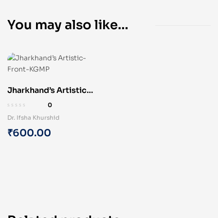
You may also like…
Jharkhand’s Artistic
Legacy: Handicrafts as
0
an Economic Catalyst
Dr. Ifsha Khurshid
(Hardcover)
₹
600.00