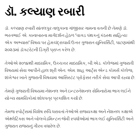
ડૉ. કલ્યાણ રબારી
ડૉ. કલ્યાણ રબારી સાંતલપુર તાલુકાના ગાંજીસર ગામના વતની છે તેમણે ડૉ.
ભરતભાઈ એ. કાનાબારના માર્ગદર્શન હેઠળ ‘વાગડ પંથકનું કંઠસ્થ સાહિત્યઃ
એક અભ્યાસ’ વિષય પર હેમચંદ્રાચાર્ય ઉત્તર ગુજરાત યુનિવર્સિટી, પાટણમાંથી
૨૦૨૩માં ડૉક્ટરેટની ડિગ્રી પ્રાપ્ત કરેલ છે.
તેઓએ ૨૦૧૪થી માધ્યમિક, ઉચ્ચત્તર માધ્યમિક, બી.એડ. કૉલેજમાં ગુજરાતી
વિષયમાં સેવા આપીને હાલ શ્રી એન. એમ. શાહ આર્ટ્‌સ એન્ડ કૉમર્સ કૉલેજ,
શંખેશ્વર ખાતે ગુજરાતી વિષયમા આસિસ્ટંટ પ્રોફેસર તરીકે સેવા આપી રહ્યા છે.
તેમણે ગુજરાતી વિષયમા નેશનલ અને ઇન્ટરનેશનલ સેમિનારોમા ભાગ લઈને
યોગ્ય સામયિકોમાં શોધપત્ર પ્રકાશિત કર્યા છે.
તેમજ સ્પોર્ટ્‌સમાં વિશેષ રુચિ ધરાવતાં તેઓએ રાજ્યકક્ષા અને નેશનલ કક્ષાએ
એથ્લેટિક્સ અને બોલબેડમિન્ટન જેવી સ્પર્ધાઓમાં ભાગ લઈ યુનિવર્સિટી અને
ગુજરાત રાજ્યનું ગૌરવ વધારેલ છે.