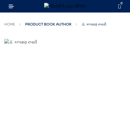
0
HOME
PRODUCT BOOK AUTHOR
ડૉ. કલ્યાણ રબારી