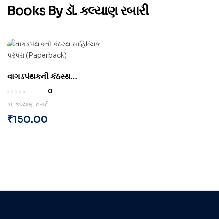
Books By ડૉ. કલ્યાણ રબારી
વાગડપંથકની કંઠસ્થ
સાહિત્યિક પરંપરા
0
(Paperback)
ડૉ. કલ્યાણ રબારી
₹
150.00